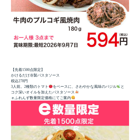
【先着1500点限定】
かけるだけ冷製パスタソース
税込278円
3人前。2種類のトマト
をベースに、さわやかな風味のバジル
と
コク深いオイルを加えたパスタソース
ｅふれんず数量限定価格にてご案内