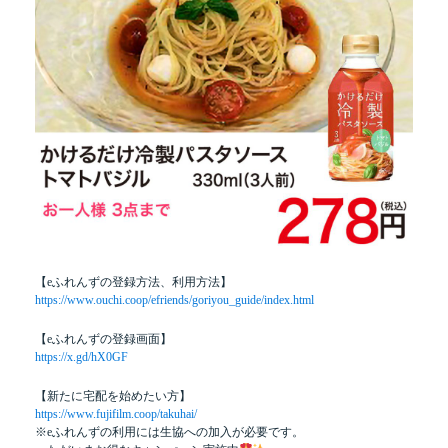
【eふれんずの登録方法、利用方法】
https://www.ouchi.coop/efriends/goriyou_guide/index.html
【eふれんずの登録画面】
https://x.gd/hX0GF
【新たに宅配を始めたい方】
https://www.fujifilm.coop/takuhai/
※eふれんずの利用には生協への加入が必要です。