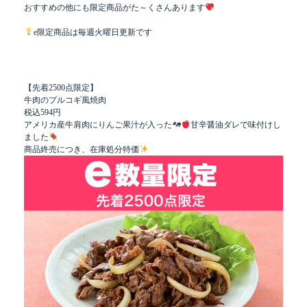
おすすめの他にも限定商品がた～くさんあります
e限定商品は毎週火曜日更新です
【先着2500点限定】
牛肉のプルコギ風焼肉
税込594円
アメリカ産牛肩肉にりんご果汁が入った
甘辛醤油ダレで味付けし
ました
商品終売につき、在庫処分特価