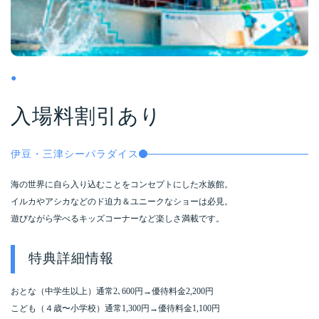
●
入場料割引あり
伊豆・三津シーパラダイス
海の世界に自ら入り込むことをコンセプトにした水族館。
イルカやアシカなどのド迫力＆ユニークなショーは必見。
遊びながら学べるキッズコーナーなど楽しさ満載です。
特典詳細情報
おとな（中学生以上）通常2､600円→優待料金2,200円
こども（４歳〜小学校）通常1,300円→優待料金1,100円