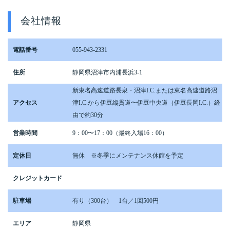
会社情報
電話番号
055-943-2331
住所
静岡県沼津市内浦長浜3-1
新東名高速道路長泉・沼津I.C.または東名高速道路沼
アクセス
津I.C.から伊豆縦貫道〜伊豆中央道（伊豆長岡I.C.）経
由で約30分
営業時間
9：00〜17：00（最終入場16：00）
定休日
無休 ※冬季にメンテナンス休館を予定
クレジットカード
駐車場
有り（300台） 1台／1回500円
エリア
静岡県