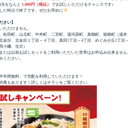
）相当をなんと
1,000円（税込）
でお試しいただけるチャンスです♪
に達した時点で終了です。ぜひお早めに
ださい】
いただけません。
、松田町、山北町、中井町、二宮町、湯河原町、真鶴町、箱根町（湯本
金目、北金目１丁目～４丁目、真田1丁目～4丁目、めぐみが丘1丁目～
西小磯、生沢）
または以前お試しセットをご利用いただいた世帯はお申込み出来ません
みください。
半年間無料」で宅配を利用していただけます！
特典もあります！詳しくはチラシをご覧ください。