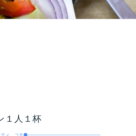
ン１人１杯
ャンティ コモ