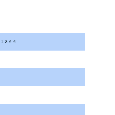
－１８６６