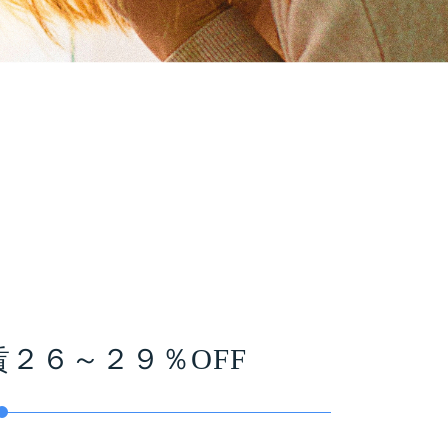
２６～２９％OFF