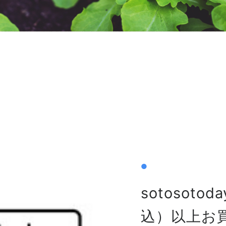
●
sotosot
込）以上お