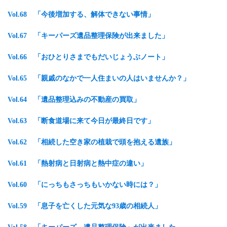
Vol.68 「今後増加する、解体できない事情」
Vol.67
「キーパーズ遺品整理保険が出来ました
」
Vol.66
「おひとりさまでもだいじょうぶノート
」
Vol.65 「親戚のなかで一人住まいの人はいませんか？」
Vol.64 「遺品整理込みの不動産の買取」
Vol.63 「断食道場に来て今日が最終日です」
Vol.62 「相続した空き家の植栽で頭を抱える遺族」
Vol.61 「熱射病と日射病と熱中症の違い」
Vol.60 「にっちもさっちもいかない時には？」
Vol.59 「息子を亡くした元気な93歳の相続人」