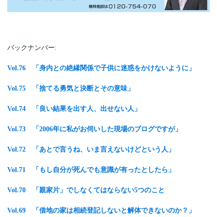
バックナンバー:
Vol.76 「身内との絶縁関係で子供に迷惑をかけないように
」
Vol.75 「捨てる勇気と決断とその意味」
Vol.74 「良い結果を出す人、出せない人」
Vol.73
「2006年に私がお伺いした現場のブログですが」
Vol.72 「あとで言うね、いま言えないけどという人」
Vol.71 「もし自分が死んでも意識が有ったとしたら」
Vol.70
「親家片」でしなくてはならない5つのこと
Vol.69
「借地の家は相続登記しないと解体できないのか？
」