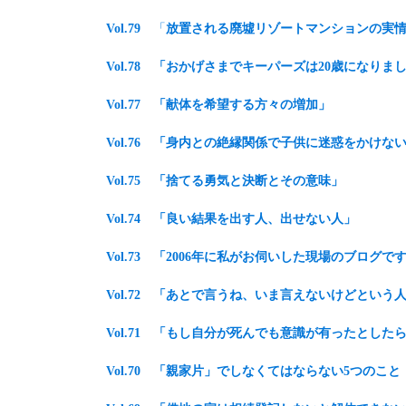
Vol.79
「
放置される廃墟リゾートマンションの実
Vol.78 「おかげさまでキーパーズは20歳になりま
Vol.77 「献体を希望する方々の増加」
Vol.76 「身内との絶縁関係で子供に迷惑をかけな
Vol.75 「捨てる勇気と決断とその意味」
Vol.74 「良い結果を出す人、出せない人」
Vol.73
「2006年に私がお伺いした現場のブログで
Vol.72 「あとで言うね、いま言えないけどという
Vol.71 「もし自分が死んでも意識が有ったとした
Vol.70
「親家片」でしなくてはならない5つのこと