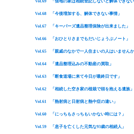
Vol.69
「借地の家は相続登記しないと解体できな
Vol.68 「今後増加する、解体できない事情」
Vol.67
「キーパーズ遺品整理保険が出来ました
」
Vol.66
「おひとりさまでもだいじょうぶノート
」
Vol.65 「親戚のなかで一人住まいの人はいません
Vol.64 「遺品整理込みの不動産の買取」
Vol.63 「断食道場に来て今日が最終日です」
Vol.62 「相続した空き家の植栽で頭を抱える遺族
Vol.61 「熱射病と日射病と熱中症の違い」
Vol.60 「にっちもさっちもいかない時には？」
Vol.59 「息子を亡くした元気な93歳の相続人」