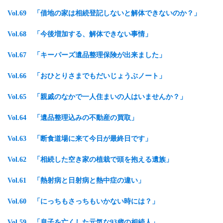
Vol.69
「借地の家は相続登記しないと解体できないのか？
」
Vol.68 「今後増加する、解体できない事情」
Vol.67
「キーパーズ遺品整理保険が出来ました
」
Vol.66
「おひとりさまでもだいじょうぶノート
」
Vol.65 「親戚のなかで一人住まいの人はいませんか？」
Vol.64 「遺品整理込みの不動産の買取」
Vol.63 「断食道場に来て今日が最終日です」
Vol.62 「相続した空き家の植栽で頭を抱える遺族」
Vol.61 「熱射病と日射病と熱中症の違い」
Vol.60 「にっちもさっちもいかない時には？」
Vol.59 「息子を亡くした元気な93歳の相続人」