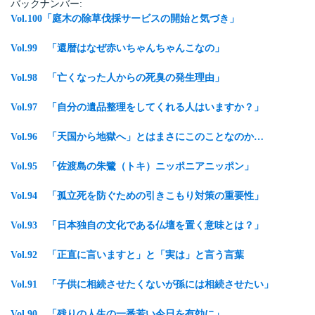
バックナンバー:
Vol.100「庭木の除草伐採サービスの開始と気づき」
Vol.99 「還暦はなぜ赤いちゃんちゃんこなの」
Vol.98 「亡くなった人からの死臭の発生理由」
Vol.97 「自分の遺品整理をしてくれる人はいますか？」
Vol.96 「天国から地獄へ」とはまさにこのことなのか…
Vol.95 「佐渡島の朱鷺（トキ）ニッポニアニッポン」
Vol.94 「孤立死を防ぐための引きこもり対策の重要性」
Vol.93 「日本独自の文化である仏壇を置く意味とは？」
Vol.92 「正直に言いますと」と「実は」と言う言葉
Vol.91 「子供に相続させたくないが孫には相続させたい」
Vol.90 「残りの人生の一番若い今日を有効に」