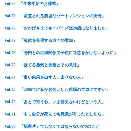
Vol.80 「年末年始のお葬式
」
Vol.79
「
放置される廃墟リゾートマンションの実情」
Vol.78 「おかげさまでキーパーズは20歳になりました」
Vol.77 「献体を希望する方々の増加」
Vol.76 「身内との絶縁関係で子供に迷惑をかけないように
」
Vol.75 「捨てる勇気と決断とその意味」
Vol.74 「良い結果を出す人、出せない人」
Vol.73
「2006年に私がお伺いした現場のブログですが」
Vol.72 「あとで言うね、いま言えないけどという人」
Vol.71 「もし自分が死んでも意識が有ったとしたら」
Vol.70
「親家片」でしなくてはならない5つのこと